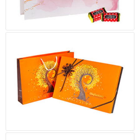
کادویی پاییز
وزن : 270 گرم
تعداد : 4 در بسته بندی