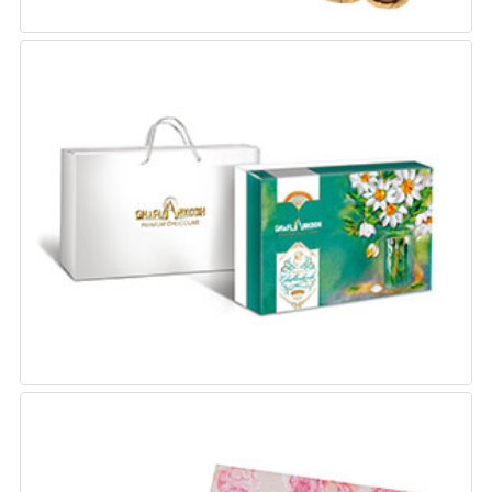
کادویی آدریس
وزن : 270 گرم
تعداد : 4 در بسته بندی
کادویی کیان